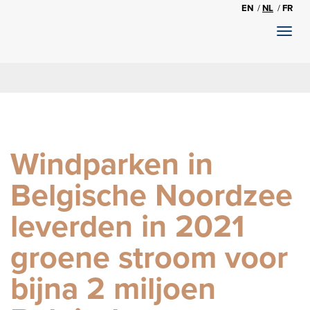
EN
NL
FR
Toggl
naviga
Windparken in
Belgische Noordzee
leverden in 2021
groene stroom voor
bijna 2 miljoen