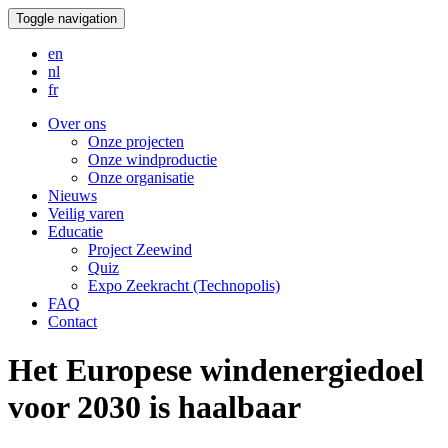
Toggle navigation
en
nl
fr
Over ons
Onze projecten
Onze windproductie
Onze organisatie
Nieuws
Veilig varen
Educatie
Project Zeewind
Quiz
Expo Zeekracht (Technopolis)
FAQ
Contact
Het Europese windenergiedoel
voor 2030 is haalbaar