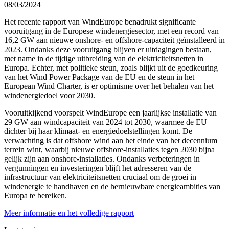
08/03/2024
Het recente rapport van WindEurope benadrukt significante
vooruitgang in de Europese windenergiesector, met een record van
16,2 GW aan nieuwe onshore- en offshore-capaciteit geïnstalleerd in
2023. Ondanks deze vooruitgang blijven er uitdagingen bestaan,
met name in de tijdige uitbreiding van de elektriciteitsnetten in
Europa. Echter, met politieke steun, zoals blijkt uit de goedkeuring
van het Wind Power Package van de EU en de steun in het
European Wind Charter, is er optimisme over het behalen van het
windenergiedoel voor 2030.
Vooruitkijkend voorspelt WindEurope een jaarlijkse installatie van
29 GW aan windcapaciteit van 2024 tot 2030, waarmee de EU
dichter bij haar klimaat- en energiedoelstellingen komt. De
verwachting is dat offshore wind aan het einde van het decennium
terrein wint, waarbij nieuwe offshore-installaties tegen 2030 bijna
gelijk zijn aan onshore-installaties. Ondanks verbeteringen in
vergunningen en investeringen blijft het adresseren van de
infrastructuur van elektriciteitsnetten cruciaal om de groei in
windenergie te handhaven en de hernieuwbare energieambities van
Europa te bereiken.
Meer informatie en het volledige rapport