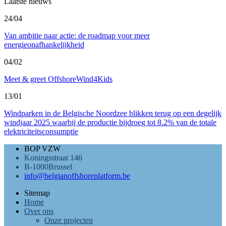
Laatste nieuws
24/04
Van ambitie naar actie: de roadmap voor meer
energieonafhankelijkheid
04/02
Meet & greet OffshoreWind4Kids
13/01
Windparken in de Belgische Noordzee blikken terug op een degelijk
windjaar 2025 waarbij de productie bijdroeg tot 8.2% van de totale
elektriciteitsconsumptie
BOP VZW
Koningsstraat 146
B-1000Brussel
info@belgianoffshoreplatform.be
Sitemap
Home
Over ons
Onze projecten