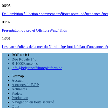
06/05
De l’ambition à l’action : comment améliorer notre indépendance éner
04/02
Présentation du projet OffshoreWind4Kids
13/01
Les parcs éoliens de la mer du Nord belge font le bilan d’une année éo
BOP a.s.b.l.
Rue Royale 146
B-1000Bruxelles
info@belgianoffshoreplatform.be
Sitemap
Accueil
A propos de BOP
Actualités
Projets
Production
Navigation en toute sécurité
Quiz