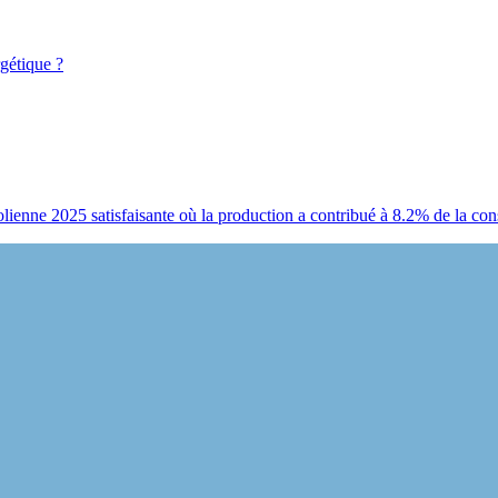
gétique ?
lienne 2025 satisfaisante où la production a contribué à 8.2% de la con