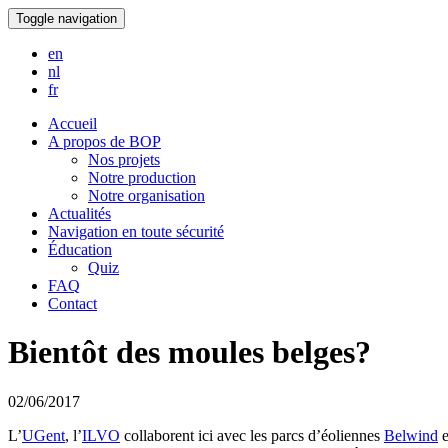
Toggle navigation
en
nl
fr
Accueil
A propos de BOP
Nos projets
Notre production
Notre organisation
Actualités
Navigation en toute sécurité
Éducation
Quiz
FAQ
Contact
Bientôt des moules belges?
02/06/2017
L’
UGent
, l’
ILVO
collaborent ici avec les parcs d’éoliennes
Belwind
e